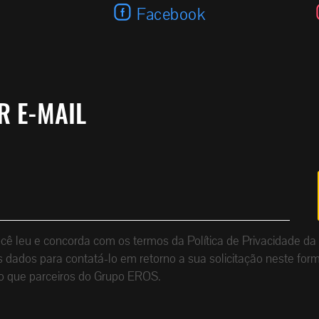
Facebook
R E-MAIL
que você leu e concorda com os termos da Política de Privacid
dados para contatá-lo em retorno a sua solicitação neste form
o que parceiros do Grupo EROS.