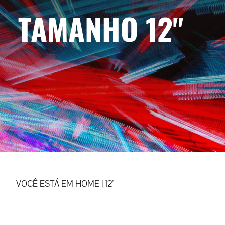
TAMANHO 12"
VOCÊ ESTÁ EM
HOME
|
12"