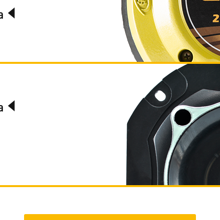
ta
ta