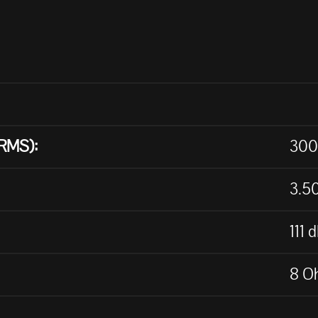
RMS):
300
3.5
111 
8 O