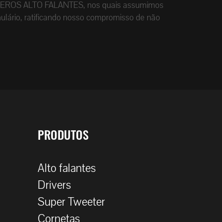
ade da EROS ALTO FALANTES, nos quais assumimos
ulário, ratificando nosso compromisso de não
PRODUTOS
Alto falantes
Drivers
Super Tweeter
Cornetas