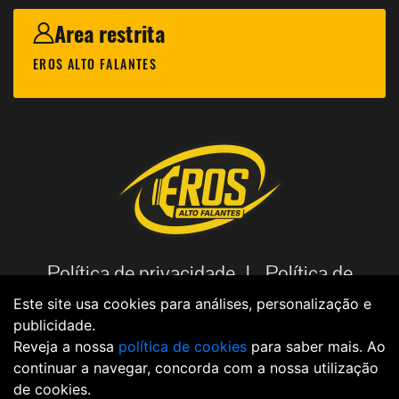
Area restrita
EROS ALTO FALANTES
Política de privacidade |
Política de
cookies |
Código de Ética |
Aviso
Este site usa cookies para análises, personalização e
publicidade.
Legal |
Política de dados |
Reveja a nossa
política de cookies
para saber mais. Ao
continuar a navegar, concorda com a nossa utilização
de cookies.