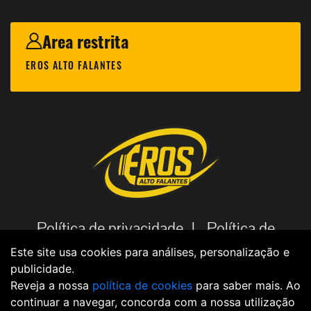
Area restrita
EROS ALTO FALANTES
Política de privacidade |
Política de
cookies |
Código de Ética |
Aviso
Este site usa cookies para análises, personalização e
publicidade.
Legal |
Política de dados |
Reveja a nossa
política de cookies
para saber mais. Ao
continuar a navegar, concorda com a nossa utilização