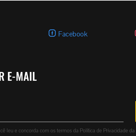
(Português do Brasil) M0302
Facebook
R E-MAIL
que você leu e concorda com os termos da Política de Privacid