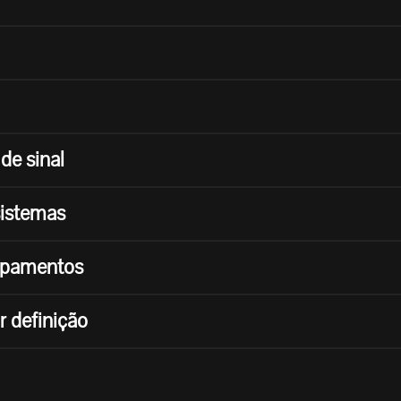
de sinal
 sistemas
uipamentos
 definição