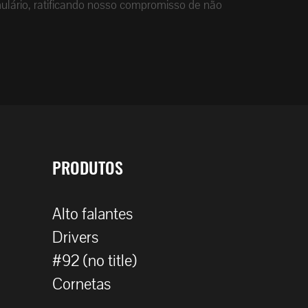
ulário, ratificando nosso compromisso de não
PRODUTOS
Alto falantes
Drivers
#92 (no title)
Cornetas