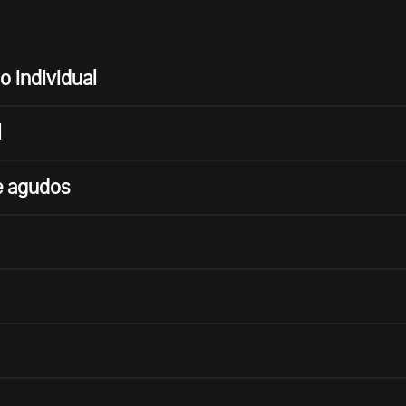
 individual
l
e agudos