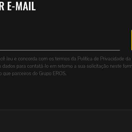
R E-MAIL
que você leu e concorda com os termos da Política de Privacid
dados para contatá-lo em retorno a sua solicitação neste form
o que parceiros do Grupo EROS.