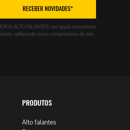
ade da EROS ALTO FALANTES, nos quais assumimos
ulário, ratificando nosso compromisso de não
PRODUTOS
Alto falantes