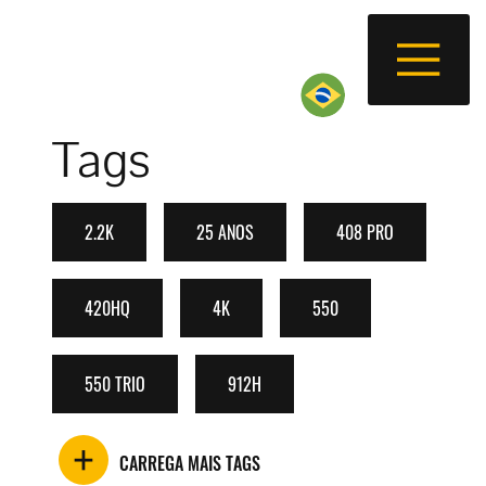
Tags
2.2K
25 ANOS
408 PRO
420HQ
4K
550
550 TRIO
912H
CARREGA MAIS TAGS