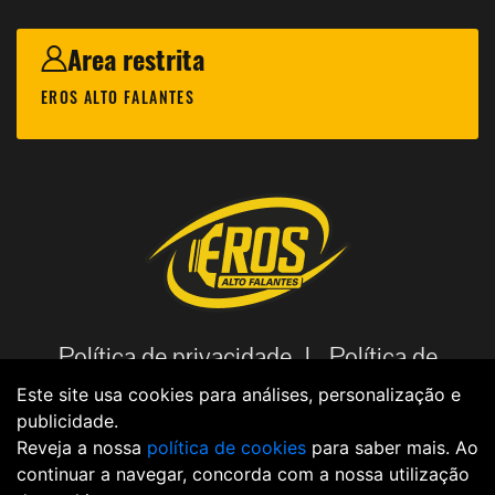
Area restrita
EROS ALTO FALANTES
Política de privacidade |
Política de
cookies |
Código de Ética |
Aviso
Este site usa cookies para análises, personalização e
publicidade.
Legal |
Política de dados |
Reveja a nossa
política de cookies
para saber mais. Ao
continuar a navegar, concorda com a nossa utilização