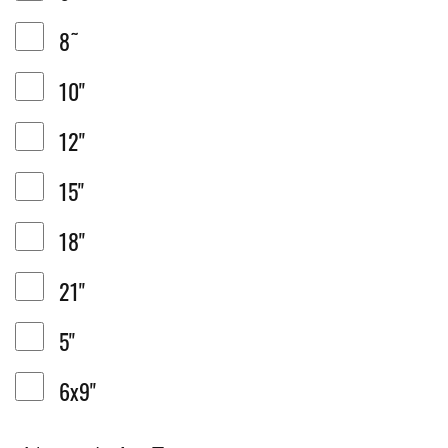
8˜
10"
12"
15"
18"
21"
5"
6x9"