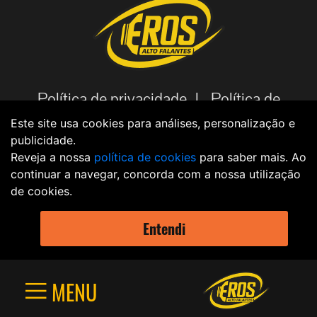
Política de privacidade |
Política de
cookies |
Código de Ética |
Aviso
Este site usa cookies para análises, personalização e
publicidade.
Legal |
Política de dados |
Reveja a nossa
política de cookies
para saber mais. Ao
continuar a navegar, concorda com a nossa utilização
de cookies.
2021 - EROS © Todos os direitos reservados Criação
Entendi
MENU