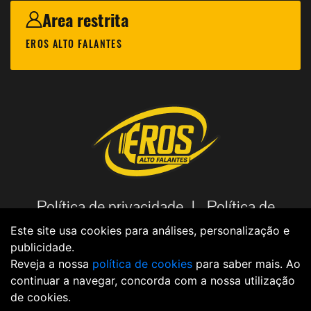
Area restrita
EROS ALTO FALANTES
Política de privacidade |
Política de
cookies |
Código de Ética |
Aviso
Este site usa cookies para análises, personalização e
publicidade.
Legal |
Política de dados |
Reveja a nossa
política de cookies
para saber mais. Ao
continuar a navegar, concorda com a nossa utilização
de cookies.
2021 - EROS © Todos os direitos reservados Criação