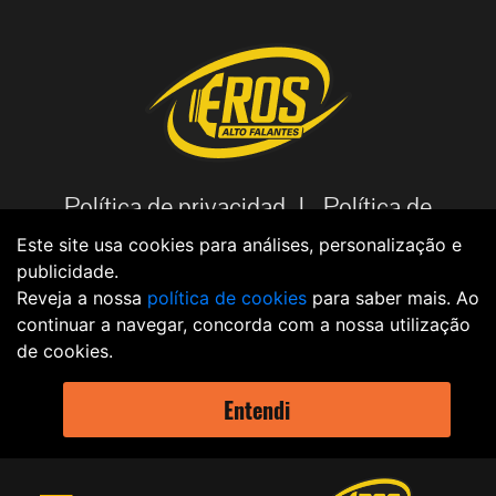
Política de privacidad |
Política de
cookies |
Código de Ética |
Aviso
Este site usa cookies para análises, personalização e
publicidade.
Legal |
Política de datos |
Reveja a nossa
política de cookies
para saber mais. Ao
continuar a navegar, concorda com a nossa utilização
de cookies.
2021 - EROS © Todos os direitos reservados Criação
Entendi