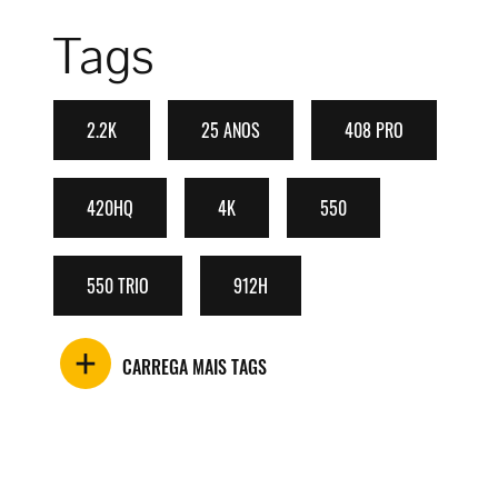
Tags
2.2K
25 ANOS
408 PRO
420HQ
4K
550
550 TRIO
912H
CARREGA MAIS TAGS