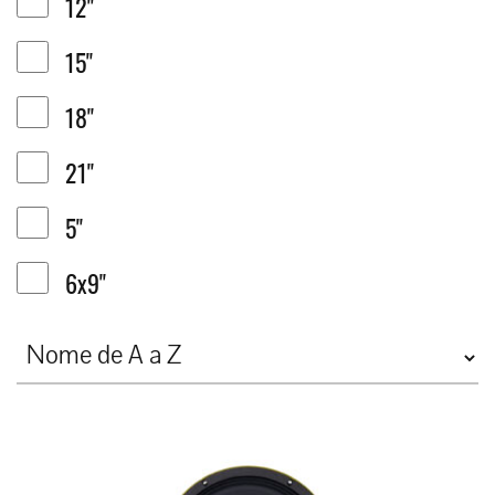
12"
15"
18"
21"
5"
6x9"