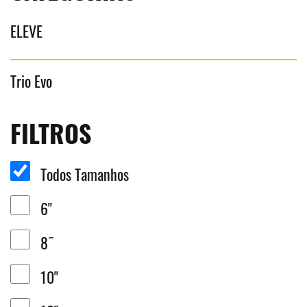
ELEVE
Trio Evo
FILTROS
Todos Tamanhos
6"
8˜
10"