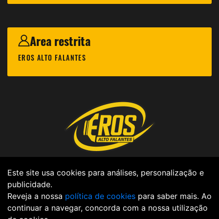
Area restrita
EROS ALTO FALANTES
Privacy Policy |
Cookies Policy |
Code of
Este site usa cookies para análises, personalização e
publicidade.
Ethics |
Legal Notice |
Data policy |
Reveja a nossa
política de cookies
para saber mais. Ao
continuar a navegar, concorda com a nossa utilização