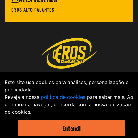
EROS ALTO FALANTES
Privacy Policy |
Cookies Policy |
Code of
Este site usa cookies para análises, personalização e
publicidade.
Ethics |
Legal Notice |
Data policy |
Reveja a nossa
política de cookies
para saber mais. Ao
continuar a navegar, concorda com a nossa utilização
de cookies.
2021 - EROS © Todos os direitos reservados Criação
Entendi