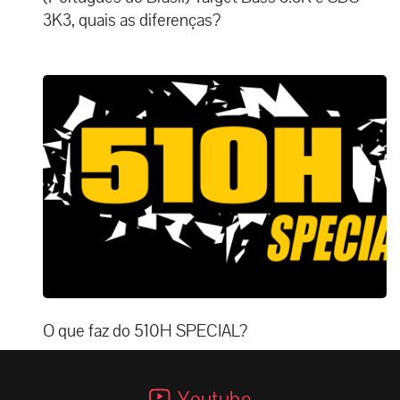
3K3, quais as diferenças?
O que faz do 510H SPECIAL?
Youtube