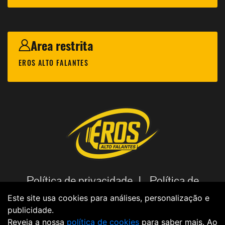
Area restrita
EROS ALTO FALANTES
Política de privacidade |
Política de
cookies |
Código de Ética |
Aviso
Este site usa cookies para análises, personalização e
publicidade.
Legal |
Política de dados |
Reveja a nossa
política de cookies
para saber mais. Ao