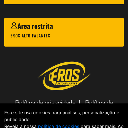
Area restrita
EROS ALTO FALANTES
Política de privacidade |
Política de
cookies |
Código de Ética |
Aviso
Este site usa cookies para análises, personalização e
publicidade.
Legal |
Política de dados |
Reveja a nossa
política de cookies
para saber mais. Ao